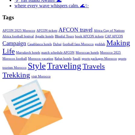
🌴 Yas Island Awaits! 🌊
where every wave whispers calm. 🌊✨
Tags
AFCON travel
AFCON 2025 Morocco
AFCON tickets
Africa Cup of Nations
Africa football festival
Agadir hotels
Blissful Tours
book AFCON tickets
CAF AFCON
Making
Campaign
Casablanca hotels
Dubai
football fans Morocco
geddah
Life
Marrakech hotels
match schedule AFCON
Moroccan hotels
Morocco 2025
Morocco football
Morocco vacation
Rabat hotels
Saudi
sports packages Morocco
sports
Style
Traveling
Travels
tourism Morocco
Trekking
visit Morocco