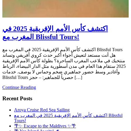
اكتشف كأس الأمم الإفريقية 2025 في
المغرب مع Blissful Tours!
اكتشف كأس الأمم الإفريقية 2025 في المغرب مع Blissful Tours
هل أنت مستعد لتعيش أجواء أكبر حدث كروي أفريقي وتساند
منتخبك في ملاعب المغرب الساحرة؟ بطولة كأس الأمم الإفريقية
2025 ستقام هذا العام في مدن أسطورية مثل الدار البيضاء، الرباط
وأغادير وسط حضور جماهيري ضخم وحماس لا يوصف. خدمات
Blissful Tours حصرياً للجماهير: – حجز […]
Continue Reading
Recent Posts
Aroya Cruise Red Sea Sailing
اكتشف كأس الأمم الإفريقية 2025 في المغرب مع Blissful
Tours!
🌴✨ Escape to the Maldives ✨🌴